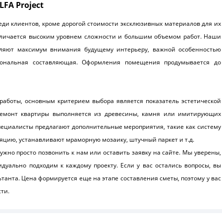
FA Project
ди клиентов, кроме дорогой стоимости эксклюзивных материалов для их
тличается высоким уровнем сложности и большим объемом работ. Наши
деляют максимум внимания будущему интерьеру, важной особенностью
циональная составляющая. Оформления помещения продумывается до
аботы, основным критерием выбора является показатель эстетической
 ремонт квартиры выполняется из древесины, камня или имитирующих
ециалисты предлагают дополнительные мероприятия, такие как систему
яцию, устанавливают мраморную мозаику, штучный паркет и т.д.
ужно просто позвонить к нам или оставить заявку на сайте. Мы уверены,
дуально подходим к каждому проекту. Если у вас остались вопросы, вы
танта. Цена формируется еще на этапе составления сметы, поэтому у вас
ти.