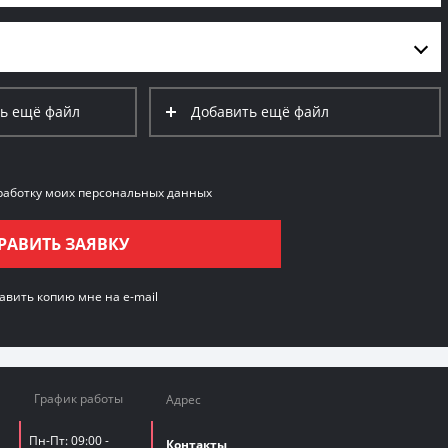
ь ещё файл
Добавить ещё файл
работку моих персональных данных
РАВИТЬ ЗАЯВКУ
авить копию
мне на e-mail
График работы
Адрес
Пн-Пт: 09:00 -
Контакты