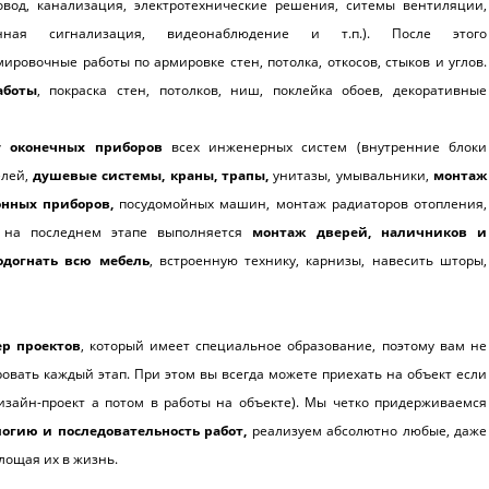
вод, канализация, электротехнические решения, ситемы вентиляции,
анная сигнализация, видеонаблюдение и т.п.). После этого
ровочные работы по армировке стен, потолка, откосов, стыков и углов.
аботы
, покраска стен, потолков, ниш, поклейка обоев, декоративные
у оконечных приборов
всех инженерных систем (внутренние блоки
елей,
душевые системы, краны, трапы,
унитазы, умывальники,
монтаж
нных приборов,
посудомойных машин, монтаж радиаторов отопления,
а на последнем этапе выполняется
монтаж дверей, наличников и
одогнать всю мебель
, встроенную технику, карнизы, навесить шторы,
р проектов
, который имеет специальное образование, поэтому вам не
ровать каждый этап. При этом вы всегда можете приехать на объект если
изайн-проект а потом в работы на объекте). Мы четко придерживаемся
логию и последовательность работ,
реализуем абсолютно любые, даже
лощая их в жизнь.