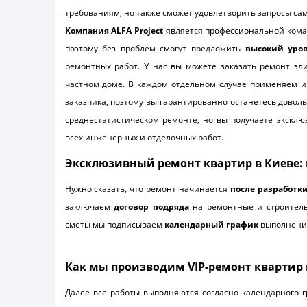
требованиям, но также сможет удовлетворить запросы сам
Компания ALFA Project
является профессиональной коман
поэтому без проблем смогут предложить
высокий уров
ремонтных работ. У нас вы можете заказать ремонт эл
частном доме. В каждом отдельном случае применяем и
заказчика, поэтому вы гарантированно останетесь довол
среднестатистическом ремонте, но вы получаете эксклю
всех инженерных и отделочных работ.
Эксклюзивный ремонт квартир в Киеве:
Нужно сказать, что ремонт начинается
после разработк
заключаем
договор подряда
на ремонтные и строител
сметы мы подписываем
календарный график
выполнения
Как мы производим VIP-ремонт квартир 
Далее все работы выполняются согласно календарного 