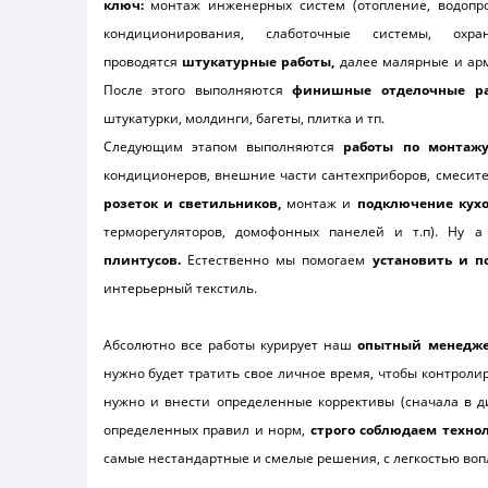
ключ:
монтаж инженерных систем (отопление, водопро
кондиционирования, слаботочные системы, охр
проводятся
штукатурные работы,
далее малярные и арми
После этого выполняются
финишные отделочные р
штукатурки, молдинги, багеты, плитка и тп.
Следующим этапом выполняются
работы по монтаж
кондиционеров, внешние части сантехприборов, смесит
розеток и светильников,
монтаж и
подключение кухо
терморегуляторов, домофонных панелей и т.п). Ну 
плинтусов.
Естественно мы помогаем
установить и п
интерьерный текстиль.
Абсолютно все работы курирует наш
опытный менедже
нужно будет тратить свое личное время, чтобы контроли
нужно и внести определенные коррективы (сначала в д
определенных правил и норм,
строго соблюдаем техно
самые нестандартные и смелые решения, с легкостью воп