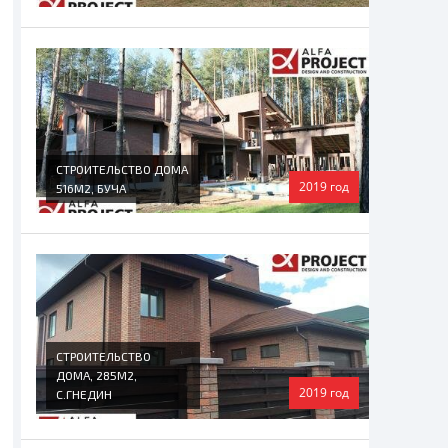
СТРОИТЕЛЬСТВО ДОМА
2019 год
516М2, БУЧА
СТРОИТЕЛЬСТВО
ДОМА, 285М2,
2019 год
С.ГНЕДИН