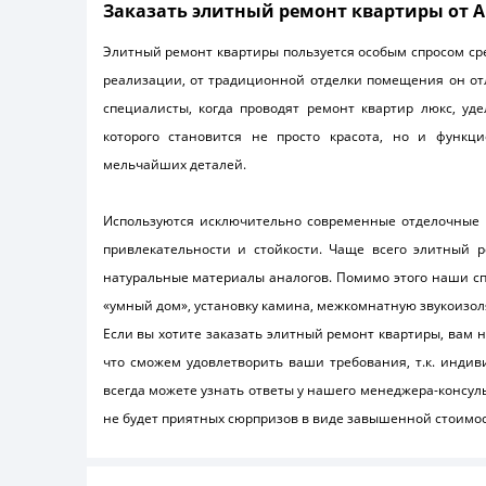
Заказать элитный ремонт квартиры от AL
Элитный ремонт квартиры пользуется особым спросом сре
реализации, от традиционной отделки помещения он о
специалисты, когда проводят ремонт квартир люкс, у
которого становится не просто красота, но и функ
мельчайших деталей.
Используются исключительно современные отделочные р
привлекательности и стойкости. Чаще всего элитный
натуральные материалы аналогов. Помимо этого наши сп
«умный дом», установку камина, межкомнатную звукоизол
Если вы хотите заказать элитный ремонт квартиры, вам н
что сможем удовлетворить ваши требования, т.к. индиви
всегда можете узнать ответы у нашего менеджера-консуль
не будет приятных сюрпризов в виде завышенной стоимос